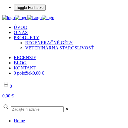
Toggle Font size
ÚVOD
O NÁS
PRODUKTY
REGENERAČNÉ GÉLY
VETERINÁRNA STAROSLIVOSŤ
RECENZIE
BLOG
KONTAKT
0 položiek
0,00 €
0
0,00 €
✕
Home