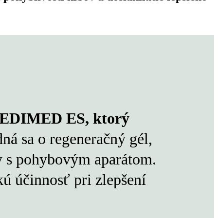
MEDIMED ES, ktorý
dná sa o regeneračný gél,
my s pohybovým aparátom.
ú účinnosť pri zlepšení