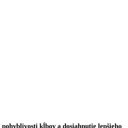
 pohyblivosti kĺbov a dosiahnutie lepšieho