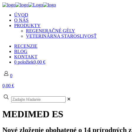
ÚVOD
O NÁS
PRODUKTY
REGENERAČNÉ GÉLY
VETERINÁRNA STAROSLIVOSŤ
RECENZIE
BLOG
KONTAKT
0 položiek
0,00 €
0
0,00 €
✕
MEDIMED ES
Nové zloženie obohatené o
14 prírodných z