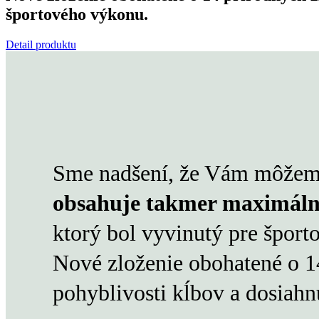
športového výkonu.
Detail produktu
Sme nadšení, že Vám môžem
obsahuje takmer maximáln
ktorý bol vyvinutý pre špor
Nové zloženie obohatené o 14
pohyblivosti kĺbov a dosiahn