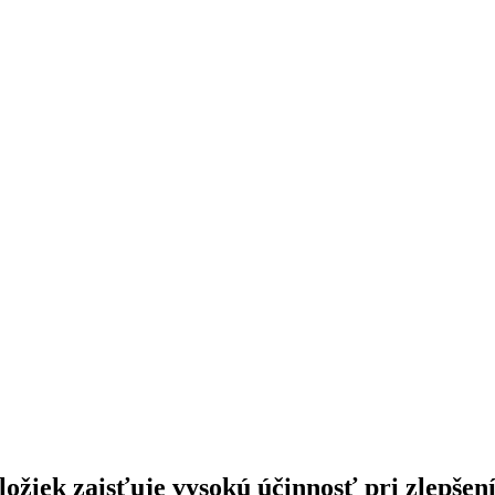
ložiek
zaisťuje vysokú účinnosť pri zlepšení