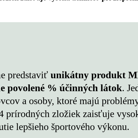
e predstaviť
unikátny produkt 
e povolené % účinných látok
. Je
tovcov a osoby, ktoré majú problé
 prírodných zložiek zaisťuje vysok
utie lepšieho športového výkonu.