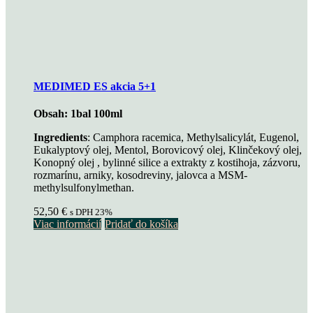
MEDIMED ES akcia 5+1
Obsah: 1bal 100ml
Ingredients
: Camphora racemica, Methylsalicylát, Eugenol,
Eukalyptový olej, Mentol, Borovicový olej, Klinčekový olej,
Konopný olej , bylinné silice a extrakty z kostihoja, zázvoru,
rozmarínu, arniky, kosodreviny, jalovca a MSM-
methylsulfonylmethan.
52,50
€
s DPH 23%
Viac informácií
Pridať do košíka