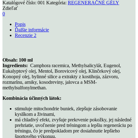
Katalógové číslo:
001
Kategória:
REGENERAČNÉ GÉLY
Zdieľať
0
Popis
Ďalšie informácie
Recenzie
2
Obsah: 100 ml
Ingredients:
Camphora racemica, Methylsalicylát, Eugenol,
Eukalyptový olej, Mentol, Borovicový olej, Klinčekový olej,
Konopný olej, bylinné silice a extrakty z kostihoja, zázvoru,
rozmarínu, arniky, kosodreviny, jalovca a MSM-
methylsulfonylmethan.
Kombinácia účinných látok:
stimuluje mitochondrie buniek, zlepšuje zásobovanie
kyslíkom a živinami,
má chladivý efekt, zvyšuje prekrvenie pokožky, jej následné
prehriatie, uvoľnenie pred tréningom a lepšiu regeneráciu po
tréningu, čo je predpokladom pre dosiahnutie lepšieho
športového výkonuu,