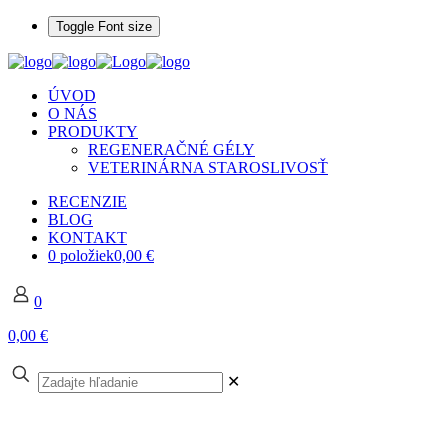
Toggle Font size
ÚVOD
O NÁS
PRODUKTY
REGENERAČNÉ GÉLY
VETERINÁRNA STAROSLIVOSŤ
RECENZIE
BLOG
KONTAKT
0 položiek
0,00 €
0
0,00 €
✕