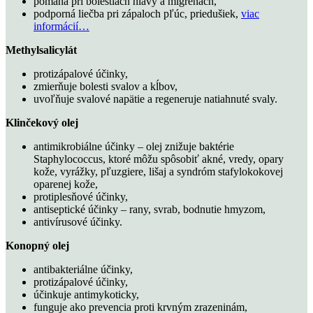
pomáha pri bolestiach hlavy a migrénach,
podporná liečba pri zápaloch pľúc, priedušiek,
viac
informácií…
Methylsalicylát
protizápalové účinky,
zmierňuje bolesti svalov a kĺbov,
uvoľňuje svalové napätie a regeneruje natiahnuté svaly.
Klinčekový olej
antimikrobiálne účinky – olej znižuje baktérie
Staphylococcus, ktoré môžu spôsobiť akné, vredy, opary
kože, vyrážky, pľuzgiere, lišaj a syndróm stafylokokovej
oparenej kože,
protiplesňové účinky,
antiseptické účinky – rany, svrab, bodnutie hmyzom,
antivírusové účinky.
Konopný olej
antibakteriálne účinky,
protizápalové účinky,
účinkuje antimykoticky,
funguje ako prevencia proti krvným zrazeninám,