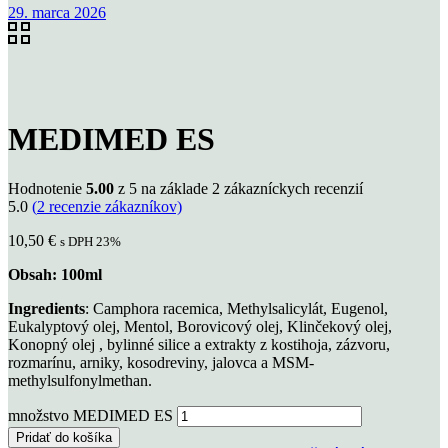
29. marca 2026
MEDIMED ES
Hodnotenie
5.00
z 5 na základe
2
zákazníckych recenzií
5.0
(
2
recenzie zákazníkov)
10,50
€
s DPH 23%
Obsah: 100ml
Ingredients
: Camphora racemica, Methylsalicylát, Eugenol,
Eukalyptový olej, Mentol, Borovicový olej, Klinčekový olej,
Konopný olej , bylinné silice a extrakty z kostihoja, zázvoru,
rozmarínu, arniky, kosodreviny, jalovca a MSM-
methylsulfonylmethan.
množstvo MEDIMED ES
Pridať do košíka