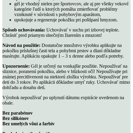
gél je vhodný nielen pre športovcov, ale aj pre všetky vekové
kategórie ľudí u ktorých pomáha zmierňovať problémy
vzniknuté v súvislosti s pohybovým aparátom,
upokojuje a regeneruje pokožku pri poštípaní hmyzom.
Spôsob uchovávania:
Uchovávať v suchu pri izbovej teplote.
Chrániť pred priamym slnečným žiarením a mrazom!
Návod na použitie:
Dostatočne množstvo výrobku aplikujte na
pokožku príslušnej časti tela a pohybmi prstov a dlaní dôkladne
masírujte. Aplikáciu opakujte 1 – 3 x denne alebo podľa potreby.
Upozornenie:
Gél je určený na vonkajšie použitie. Nepoužívať na
sliznice, poranenú pokožku, alebo v blízkosti očí! Nepoužívajte pri
známej precitlivenosti na niektorú zložku výrobku. Nepoužívať pre
deti do 3 rokov. Po aplikácii dôkladne umyť ruky. Uchovávať mimo
dohľadu a dosahu detí.
Výrobok nepoužívať po uplynutí dátumu expirácie uvedenom na
obale.
Bez parabénov
Bez silikónov
Bez umelých vôní a farbív