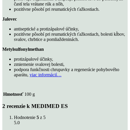
častí tela vrátane rúk a nôh,
pozitívne pôsobí pri reumatických ťažkostiach.
Jalovec
antiseptické a protizápalové účinky,
pozitívne pôsobí pri reumatických ťažkostiach, bolesti kĺbov,
svalov, chrbtice a pomliaždeninách.
Metylsulfonylmethan
protizápalové účinky,
zmiernenie svalovej bolesti,
podpora funkčnosti chrupavky a regenerácie pohybového
aparátu,
viac informácií…
Hmotnosť
100 g
2 recenzie k
MEDIMED ES
Hodnotenie
5
z 5
5.0