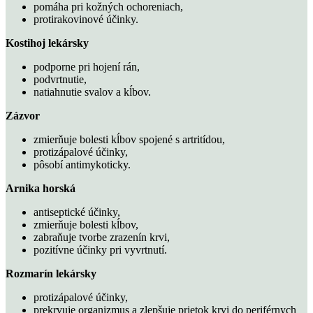
pomáha pri kožných ochoreniach,
protirakovinové účinky.
Kostihoj lekársky
podporne pri hojení rán,
podvrtnutie,
natiahnutie svalov a kĺbov.
Zázvor
zmierňuje bolesti kĺbov spojené s artritídou,
protizápalové účinky,
pôsobí antimykoticky.
Arnika horská
antiseptické účinky,
zmierňuje bolesti kĺbov,
zabraňuje tvorbe zrazenín krvi,
pozitívne účinky pri vyvrtnutí.
Rozmarín lekársky
protizápalové účinky,
prekrvuje organizmus a zlepšuje prietok krvi do periférnych