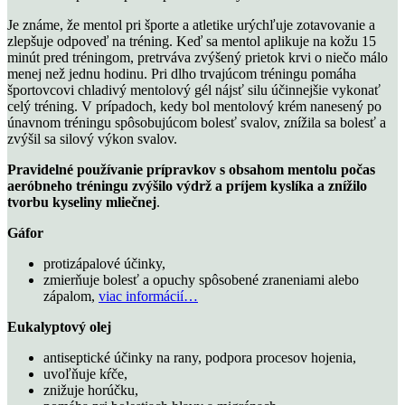
Je známe, že mentol pri športe a atletike urýchľuje zotavovanie a
zlepšuje odpoveď na tréning. Keď sa mentol aplikuje na kožu 15
minút pred tréningom, pretrváva zvýšený prietok krvi o niečo málo
menej než jednu hodinu. Pri dlho trvajúcom tréningu pomáha
športovcovi chladivý mentolový gél nájsť silu účinnejšie vykonať
celý tréning. V prípadoch, kedy bol mentolový krém nanesený po
únavnom tréningu spôsobujúcom bolesť svalov, znížila sa bolesť a
zvýšil sa silový výkon svalov.
Pravidelné používanie prípravkov s obsahom mentolu počas
aeróbneho tréningu zvýšilo výdrž a príjem kyslíka a znížilo
tvorbu kyseliny mliečnej
.
Gáfor
protizápalové účinky,
zmierňuje bolesť a opuchy spôsobené zraneniami alebo
zápalom,
viac informácií…
Eukalyptový olej
antiseptické účinky na rany, podpora procesov hojenia,
uvoľňuje kŕče,
znižuje horúčku,