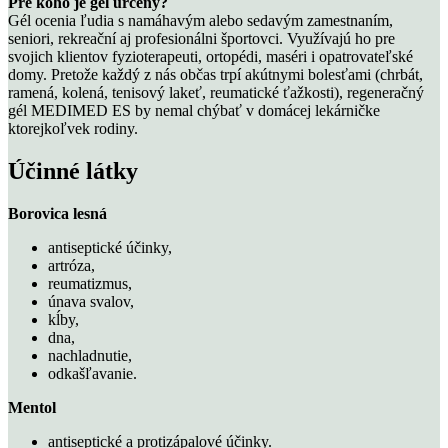
Pre koho je gél určený?
Gél ocenia ľudia s namáhavým alebo sedavým zamestnaním,
seniori, rekreační aj profesionálni športovci. Využívajú ho pre
svojich klientov fyzioterapeuti, ortopédi, maséri i opatrovateľské
domy. Pretože každý z nás občas trpí akútnymi bolesťami (chrbát,
ramená, kolená, tenisový lakeť, reumatické ťažkosti), regeneračný
gél MEDIMED ES by nemal chýbať v domácej lekárničke
ktorejkoľvek rodiny.
Účinné látky
Borovica lesná
antiseptické účinky,
artróza,
reumatizmus,
únava svalov,
kĺby,
dna,
nachladnutie,
odkašľavanie.
Mentol
antiseptické a protizápalové účinky.